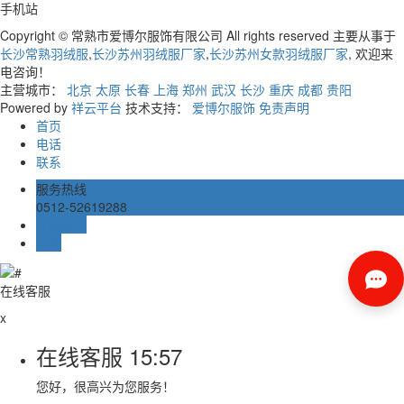
手机站
Copyright © 常熟市爱博尔服饰有限公司 All rights reserved 主要从事于
长沙常熟羽绒服
,
长沙苏州羽绒服厂家
,
长沙苏州女款羽绒服厂家
, 欢迎来
电咨询！
主营城市：
北京
太原
长春
上海
郑州
武汉
长沙
重庆
成都
贵阳
Powered by
祥云平台
技术支持：
爱博尔服饰
免责声明
首页
电话
联系
服务热线
0512-52619288
在线留言
TOP
在线客服
x
在线客服
15:57
您好，很高兴为您服务！